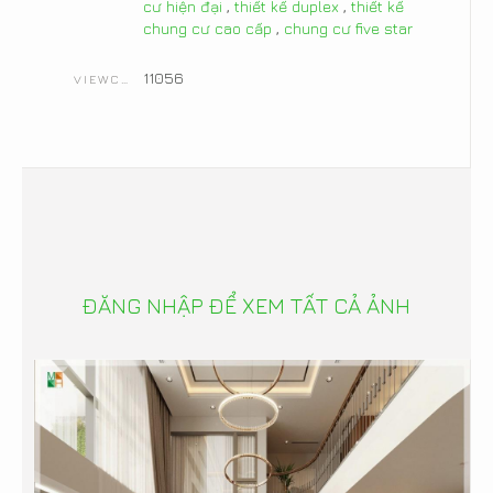
cư hiện đại
,
thiết kế duplex
,
thiết kế
chung cư cao cấp
,
chung cư five star
11056
VIEWCOUNT
ĐĂNG NHẬP ĐỂ XEM TẤT CẢ ẢNH