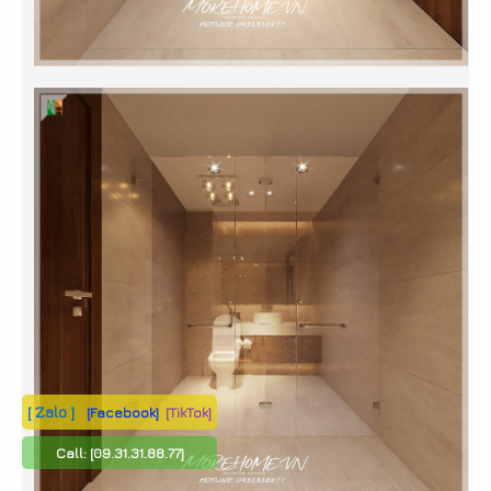
[ Zalo ]
[Facebook]
[TikTok]
Call:
[09.31.31.88.77]