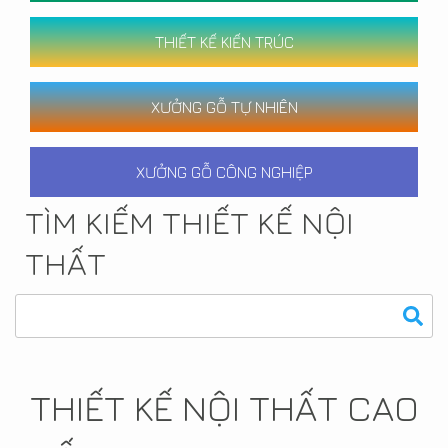
THIẾT KẾ KIẾN TRÚC
XƯỞNG GỖ TỰ NHIÊN
XƯỞNG GỖ CÔNG NGHIỆP
TÌM KIẾM THIẾT KẾ NỘI
THẤT
THIẾT KẾ NỘI THẤT CAO