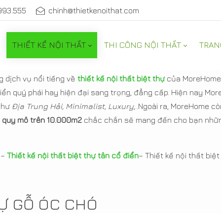
993.555
chinh@thietkenoithat.com
THIẾT KẾ NỘI THẤT
THI CÔNG NỘI THẤT
TRAN
ỗ óc chó
 dịch vụ nổi tiếng về
thiết kế nội thất biệt thự
của MoreHome. 
ển quý phái hay hiện đại sang trọng, đẳng cấp. Hiện nay Mo
như
Địa Trung Hải, Minimalist, Luxury
,..Ngoài ra, MoreHome cò
 quy mô trên 10.000m2
chắc chắn sẽ mang đến cho bạn nhữn
–
Thiết kế nội thất biệt thự tân cổ điển
– Thiết kế nội thất biệ
HỰ GỖ ÓC CHÓ