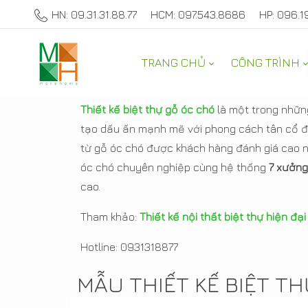
HN: 09.31.31.88.77
HCM: 097.543.8686
HP: 096.1
TRANG CHỦ
CÔNG TRÌNH
Thiết kế biệt thự g
Thiết kế biệt thự gỗ óc chó
là một trong những
tạo dấu ấn mạnh mẽ với phong cách tân cổ đi
từ gỗ óc chó được khách hàng đánh giá cao 
óc chó chuyên nghiệp cùng hệ thống
7 xưởng
cao.
Tham khảo:
Thiết kế nội thất biệt thự hiện đại
Hotline: 0931318877
MẪU THIẾT KẾ BIỆT T