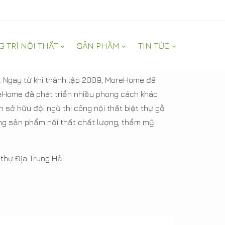
G TRÍ NỘI THẤT
SẢN PHẦM
TIN TỨC
Ngay từ khi thành lập 2009, MoreHome đã
reHome đã phát triển nhiều phong cách khác
n sở hữu đội ngũ thi công nội thất biệt thự gỗ
g sản phẩm nội thất chất lượng, thẩm mỹ
t thự Địa Trung Hải