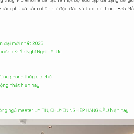
g thủy, MoreHome đã tạo ra một bộ sưu tập đa dạng để giú
 khám phá và cảm nhận sự độc đáo và tươi mới trong +55 M
ện đại mới nhất 2023
hoảnh Khắc Nghỉ Ngơi Tối Ưu
 đúng phong thủy gia chủ
uộng nhất hiện nay
hòng ngủ master UY TÍN, CHUYÊN NGHIỆP HÀNG ĐẦU hiện nay