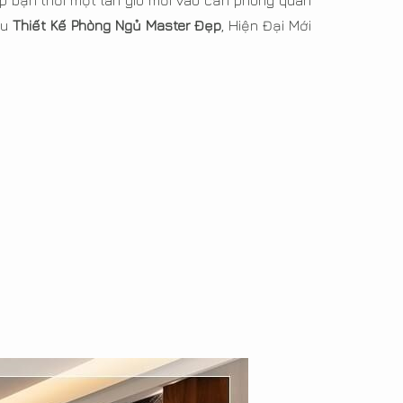
p bạn thổi một làn gió mới vào căn phòng quan
ẫu
Thiết Kế Phòng Ngủ Master Đẹp
, Hiện Đại Mới