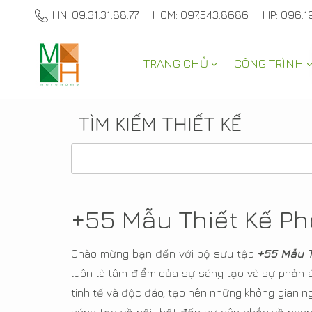
HN: 09.31.31.88.77
HCM: 097.543.8686
HP: 096.1
TRANG CHỦ
CÔNG TRÌNH
TÌM KIẾM THIẾT KẾ
+55 Mẫu Thiết Kế Ph
Chào mừng bạn đến với bộ sưu tập
+55 Mẫu T
luôn là tâm điểm của sự sáng tạo và sự phản 
tinh tế và độc đáo, tạo nên những không gian n