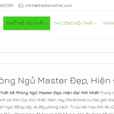
993.555
chinh@thietkenoithat.com
THIẾT KẾ NỘI THẤT
THI CÔNG NỘI THẤT
TRAN
òng Ngủ Master Đẹp, Hiện 
hiết Kế Phòng Ngủ Master Đẹp, Hiện Đại Mới Nhất!
Trong 
ánh cá tính của chủ nhân. Năm nay, MoreHome tự hào giới t
ghỉ ngơi đẳng cấp và đầy phong cách. Từ sự kết hợp tinh tế 