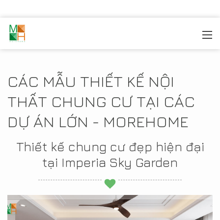
MOREHOME
/
THIẾT KẾ NỘI THẤT
/
THIẾT KẾ NỘI THẤT
CHUNG CƯ
/
CHUNG CƯ IMPERIA SKY GARDEN
CÁC MẪU THIẾT KẾ NỘI
THẤT CHUNG CƯ TẠI CÁC
DỰ ÁN LỚN - MOREHOME
Thiết kế chung cư đẹp hiện đại
tại Imperia Sky Garden