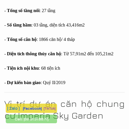
-
Tổng số tầng nổi
: 27 tầng
-
Số tầng hầm
: 03 tầng, diện tích 43,416m2
-
Tổng số căn hộ
: 1866 căn hộ/ 4 tháp
-
Diện tích thông thủy căn hộ
: Từ 57,91m2 đến 105,21m2
-
Tiện ích nội khu
: 68 tiện ích
-
Dự kiến bàn giao
: Quý II/2019
Vị trí dự án căn hộ chung
[ Zalo ]
[Facebook]
[TikTok]
cư Imperia Sky Garden
Call:
[09.31.31.88.77]