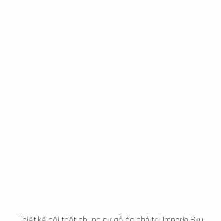
Thiết kế nội thất chung cư gỗ óc chó tại Imperia Sky