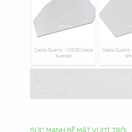
Casla Quartz - C1205 Casla
Casla Quartz 
Everest
Whi
SỨC MẠNH BỀ MẶT VƯỢT TRỘI