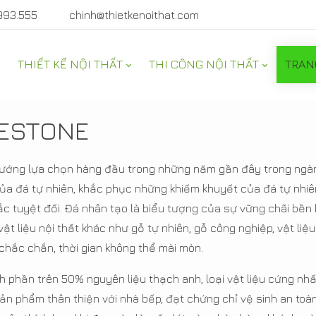
993.555
chinh@thietkenoithat.com
THIẾT KẾ NỘI THẤT
THI CÔNG NỘI THẤT
TRAN
RESTONE
hướng lựa chọn hàng đầu trong những năm gần đây trong ngành 
a đá tự nhiên, khắc phục những khiếm khuyết của đá tự nhiên 
chắc tuyệt đối. Đá nhân tạo là biểu tượng của sự vững chãi bền
liệu nội thất khác như gỗ tự nhiên, gỗ công nghiệp, vật liệu k
chắc chắn, thời gian không thể mài mòn.
 phần trên 50% nguyên liệu thạch anh, loại vật liệu cứng nh
Sản phẩm thân thiện với nhà bếp, đạt chứng chỉ vệ sinh an toàn