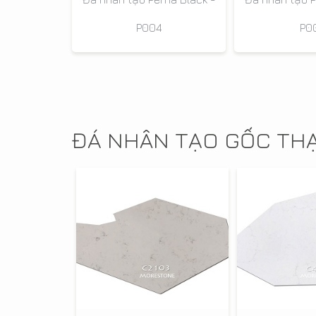
P004
P0
ĐÁ NHÂN TẠO GỐC TH