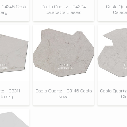
- C4246 Casla
Casla Quartz - C4204
Casla Qua
tery
Calacatta Classic
Calaca
tz - C3311
Casla Quartz - C3146 Casla
Casla Quartz
ta sky
Nova
Cl