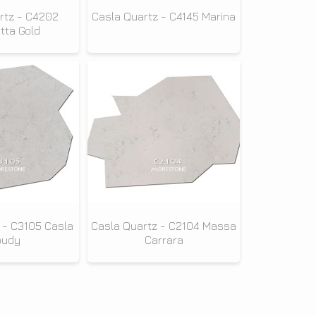
rtz - C4202
Casla Quartz - C4145 Marina
tta Gold
 - C3105 Casla
Casla Quartz - C2104 Massa
oudy
Carrara