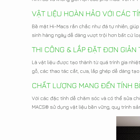
VẬT LIỆU HOÀN HẢO VỚI CÁC T
Bề mặt Hi-Macs rắn chắc như đá tự nhiên, giú
sinh hàng ngày dễ dàng vượt trội hơn bất cứ loại
THI CÔNG & LẮP ĐẶT ĐƠN GIẢN
Là vật liệu được tạo thành từ quá trình gia nh
gỗ, các thao tác cắt, cưa, lắp ghép dễ dàng tạo
CHẤT LƯỢNG MANG ĐẾN TÍNH 
Với các đặc tính dễ chăm sóc và có thể sửa chữ
MACS® sử dụng vật liệu bền vững, quy trình sản