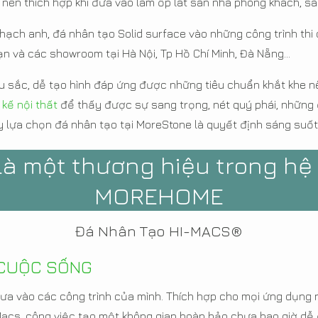
ên thích hợp khi đưa vào làm ốp lát sàn nhà phòng khách, sàn
ch anh, đá nhân tạo Solid surface vào những công trình thi c
ạn và các showroom tại Hà Nội, Tp Hồ Chí Minh, Đà Nẵng...
sắc, dễ tạo hình đáp ứng được những tiêu chuẩn khắt khe nê
 kế nội thất
để thấy được sự sang trọng, nét quý phái, những
 lựa chọn đá nhân tạo tại MoreStone là quyết định sáng suốt
à một thương hiệu trong hệ
MOREHOME
Đá Nhân Tạo HI-MACS®
O CUỘC SỐNG
ưa vào các công trình của mình. Thích hợp cho mọi ứng dụng n
Macs, công việc tạo một không gian hoàn hảo chưa bao giờ dễ 