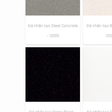
Đá nhân tạo Steel Concrete
Đá nhân tạo B
- G555
G1
Đá nhân tạo Perna Black -
Đá nhân tạo P