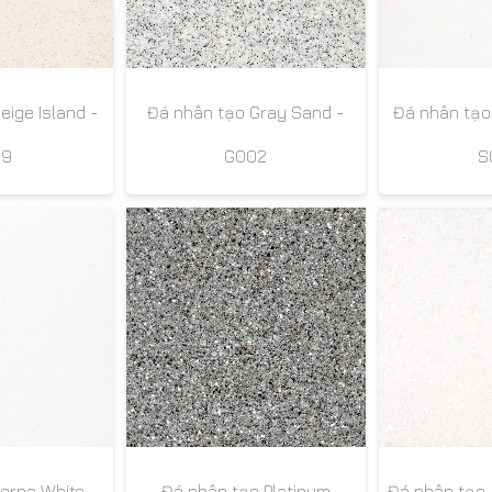
eige Island -
Đá nhân tạo Gray Sand -
Đá nhân tạo 
09
G002
S
erna White -
Đá nhân tạo Platinum
Đá nhân tạo A