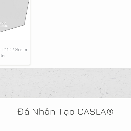
- C1102 Super
te
Đá Nhân Tạo CASLA®