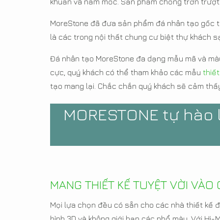
khuẩn và nấm mốc. Sản phẩm chống trơn trượt n
MoreStone đã đưa sản phẩm đá nhân tạo gốc thạ
là các trong nội thất chung cư biệt thự khách s
Đá nhân tạo MoreStone đa dạng mẫu mã và màu 
cực, quý khách có thể tham khảo các mẫu
thiết
tạo mang lại. Chắc chắn quý khách sẽ cảm thấy
MORESTONE tự hào l
MANG THIẾT KẾ TUYỆT VỜI VÀ
Mọi lựa chọn đều có sẵn cho các nhà thiết kế đ
hình 3D và không giới hạn các phổ màu. Với Hi-