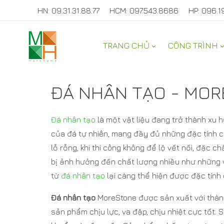
HN: 09.31.31.88.77
HCM: 097.543.8686
HP: 096.1
TRANG CHỦ
CÔNG TRÌNH
ĐÁ NHÂN TẠO - MO
Đá nhân tạo
là một vật liệu đang trở thành xu 
của đá tự nhiên, mang đầy đủ những đặc tính củ
lỗ rỗng, khi thi công không để lộ vết nối, đặc 
bị ảnh hưởng đến chất lượng nhiều như những vật 
từ
đá nhân tạo
lại càng thể hiện được đặc tính 
Đá nhân tạo
MoreStone được sản xuất với thành
sản phẩm chịu lực, va đập, chịu nhiệt cực tốt. 