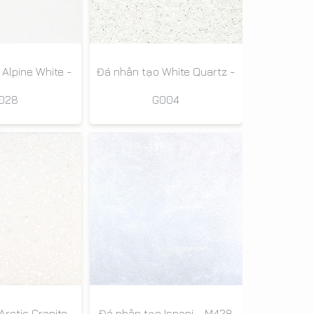
Alpine White -
Đá nhân tạo White Quartz -
028
G004
rctic Granite -
Đá nhân tạo Ispani - M428