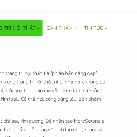
G TRÍ NỘI THẤT
SẢN PHẦM
TIN TỨC
trang trí nội thất. Là "phiên bản nâng cấp"
trong trang trí nội thất như: nhẹ hơn, không có
 bỉ, trải qua thời gian mà vẫn bền đẹp mà không
im loại... Có thể nói, càng dùng lâu, sản phẩm
ất chỉ sau kim cương. Đá nhân tạo MoreSotone à
 thực phẩm. Dễ dàng vệ sinh lau chùi, kháng vi