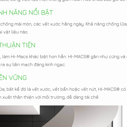
ÍNH NĂNG NỔI BẬT
p chống mài mòn, các vết xước hằng ngày. Khả năng chống lử
 vật liệu nào.
 THUẬN TIỆN
iệt, làm Hi-Macs khác biệt hơn hẳn. HI-MACS® gần như cứng và
 ra sự liền mạch đáng kinh ngạc.
BỀN VỮNG
a, bất kể đó là vết xước, vết bẩn hoặc vết nứt, HI-MACS® có 
 xuất thân thiện với môi trường, dễ dàng tái chế