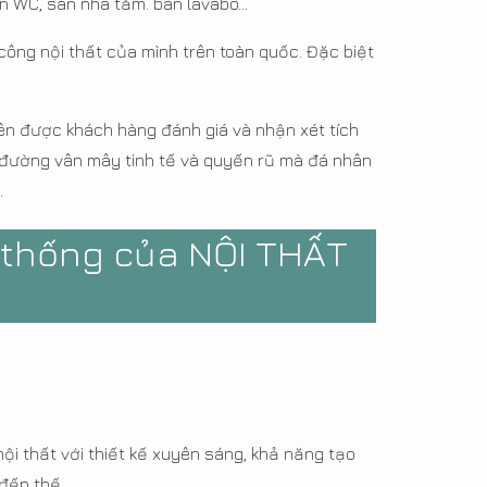
 WC, sàn nhà tắm. bàn lavabo...
ông nội thất của mình trên toàn quốc. Đặc biệt
n được khách hàng đánh giá và nhận xét tích
 đường vân mây tinh tế và quyến rũ mà đá nhân
.
 thống của NỘI THẤT
ội thất với thiết kế xuyên sáng, khả năng tạo
đến thế.