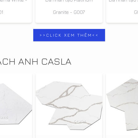
01
Granite - G007
G
>>CLICK XEM THÊM<<
ẠCH ANH CASLA