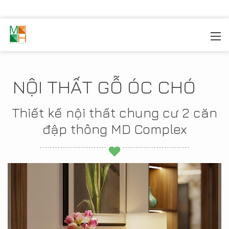
MOREHOME
/
SẢN PHẦM
/
GỖ ÓC CHÓ
NỘI THẤT GỖ ÓC CHÓ
Thiết kế nội thất chung cư 2 căn
đập thông MD Complex