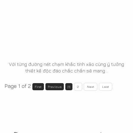
Với từng đường nét chạm khắc tinh xảo cùng ý tưởng
thiết kế độc đáo chắc chắn sẽ mang ..
Page 1 of 2
First
Previous
[1]
2
Next
Last