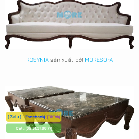
ROSYNIA
sản xuất bởi
MORESOFA
[ Zalo ]
[Facebook]
[TikTok]
Call:
[09.31.31.88.77]