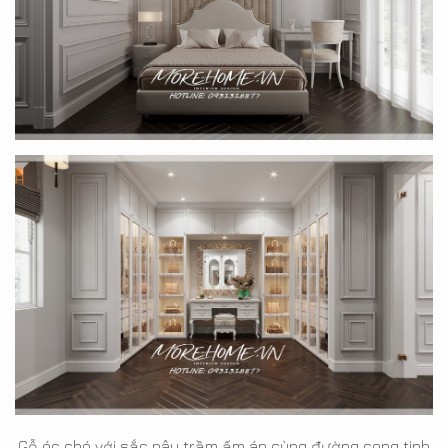
Gỗ óc chó với sắc nâu trầm ấm áp cùng đường cong tinh