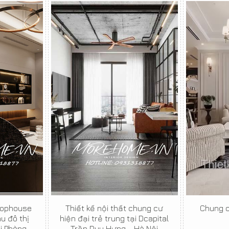
Shophouse
Thiết kế nội thất chung cư
Chung c
u đô thị
hiện đại trẻ trung tại Dcapital
ải Phòng
Trần Duy Hưng - Hà Nội