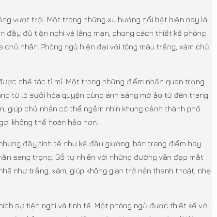
ng vượt trội. Một trong những xu hướng nổi bật hiện nay là
an đầy đủ tiện nghi và lãng mạn, phong cách thiết kế phòng
a chủ nhân. Phòng ngủ hiện đại với tông màu trắng, xám chủ
 được chế tác tỉ mỉ. Một trong những điểm nhấn quan trọng
 dàng từ lò sưởi hòa quyện cùng ánh sáng mờ ảo từ đèn trang
lớn, giúp chủ nhân có thể ngắm nhìn khung cảnh thành phố
ngơi không thể hoàn hảo hơn.
 nhưng đầy tinh tế như kệ đầu giường, bàn trang điểm hay
hần sang trọng. Gỗ tự nhiên với những đường vân đẹp mắt
nhã như trắng, xám, giúp không gian trở nên thanh thoát, nhẹ
ch sự tiện nghi và tinh tế. Một phòng ngủ được thiết kế với