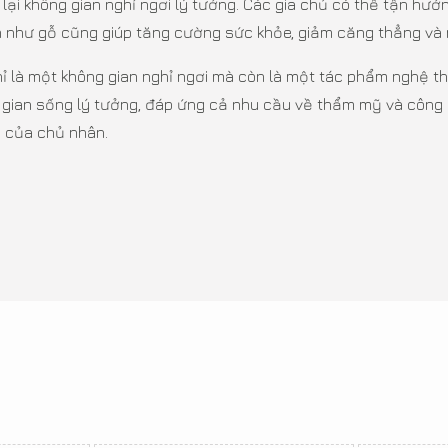
ại không gian nghỉ ngơi lý tưởng. Các gia chủ có thể tận hưở
n như gỗ cũng giúp tăng cường sức khỏe, giảm căng thẳng và m
hỉ là một không gian nghỉ ngơi mà còn là một tác phẩm nghệ th
g gian sống lý tưởng, đáp ứng cả nhu cầu về thẩm mỹ và công
ế của chủ nhân.