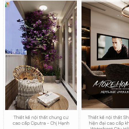
Thiết kế nội thất chung cư
Thiết kế nội thất 
cao cấp Ciputra - Chị Hạnh
hiện đại cao cấp kh
Waterfront City H