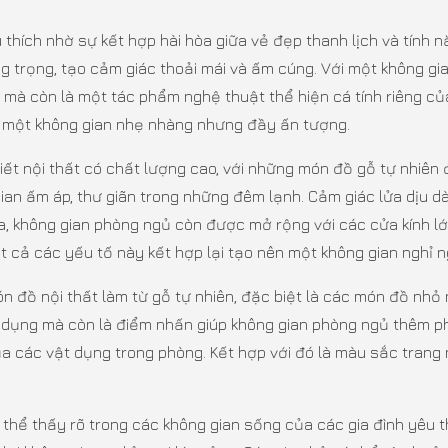
hích nhờ sự kết hợp hài hòa giữa vẻ đẹp thanh lịch và tính nă
g trọng, tạo cảm giác thoải mái và ấm cúng. Với một không gi
mà còn là một tác phẩm nghệ thuật thể hiện cá tính riêng củ
ra một không gian nhẹ nhàng nhưng đầy ấn tượng.
ết nội thất có chất lượng cao, với những món đồ gỗ tự nhiên
g gian ấm áp, thư giãn trong những đêm lạnh. Cảm giác lửa dịu
 ra, không gian phòng ngủ còn được mở rộng với các cửa kính 
t cả các yếu tố này kết hợp lại tạo nên một không gian nghỉ 
n đồ nội thất làm từ gỗ tự nhiên, đặc biệt là các món đồ nhỏ
 dụng mà còn là điểm nhấn giúp không gian phòng ngủ thêm p
a các vật dụng trong phòng. Kết hợp với đó là màu sắc trang 
hể thấy rõ trong các không gian sống của các gia đình yêu thí