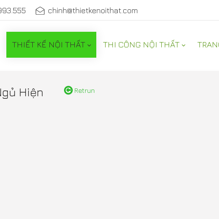
993.555
chinh@thietkenoithat.com
THIẾT KẾ NỘI THẤT
THI CÔNG NỘI THẤT
TRAN
Ngủ Hiện
Retrun