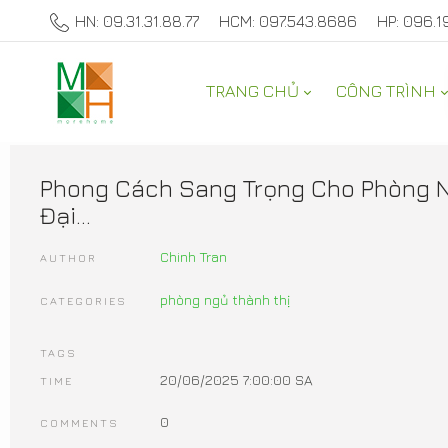
HN: 09.31.31.88.77
HCM: 097.543.8686
HP: 096.1
TRANG CHỦ
CÔNG TRÌNH
ALBUM
Phong Cách Sang Trọng Cho Phòng 
Đại...
Chinh Tran
AUTHOR
phòng ngủ thành thị
CATEGORIES
TAGS
20/06/2025 7:00:00 SA
TIME
0
COMMENTS