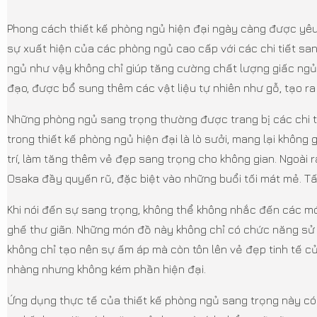
Phong cách thiết kế phòng ngủ hiện đại ngày càng được yêu t
sự xuất hiện của các phòng ngủ cao cấp với các chi tiết san
ngủ như vậy không chỉ giúp tăng cường chất lượng giấc ngủ 
đạo, được bổ sung thêm các vật liệu tự nhiên như gỗ, tạo 
Những phòng ngủ sang trọng thường được trang bị các chi ti
trong thiết kế phòng ngủ hiện đại là lò sưởi, mang lại khôn
trí, làm tăng thêm vẻ đẹp sang trọng cho không gian. Ngoài
Osaka đầy quyến rũ, đặc biệt vào những buổi tối mát mẻ. Tấ
Khi nói đến sự sang trọng, không thể không nhắc đến các mó
ghế thư giãn. Những món đồ này không chỉ có chức năng sử
không chỉ tạo nên sự ấm áp mà còn tôn lên vẻ đẹp tinh tế củ
nhàng nhưng không kém phần hiện đại.
Ứng dụng thực tế của thiết kế phòng ngủ sang trọng này có t