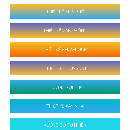
THIẾT KẾ NHÀ PHỐ
THIẾT KẾ VĂN PHÒNG
THIẾT KẾ SHOWROOM
THIẾT KẾ CHUNG CƯ
THI CÔNG NỘI THẤT
THIẾT KẾ XÂY NHÀ
XƯỞNG GỖ TỰ NHIÊN