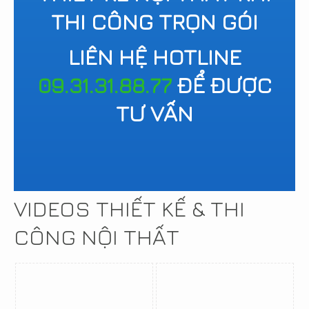
THI CÔNG TRỌN GÓI
LIÊN HỆ HOTLINE
09.31.31.88.77
ĐỂ ĐƯỢC
TƯ VẤN
VIDEOS THIẾT KẾ & THI
CÔNG NỘI THẤT