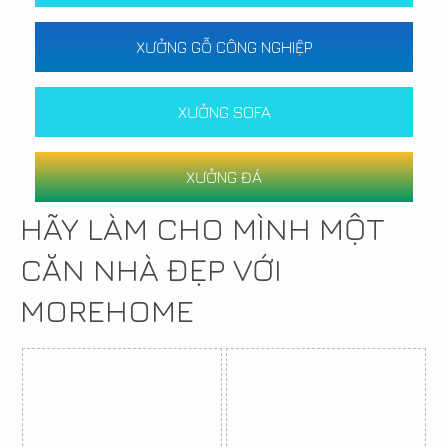
XƯỞNG GỖ CÔNG NGHIỆP
XƯỞNG SOFA
XƯỞNG ĐÁ
HÃY LÀM CHO MÌNH MỘT
CĂN NHÀ ĐẸP VỚI
MOREHOME