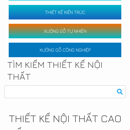
THIẾT KẾ KIẾN TRÚC
XƯỞNG GỖ TỰ NHIÊN
XƯỞNG GỖ CÔNG NGHIỆP
TÌM KIẾM THIẾT KẾ NỘI
THẤT
THIẾT KẾ NỘI THẤT CAO