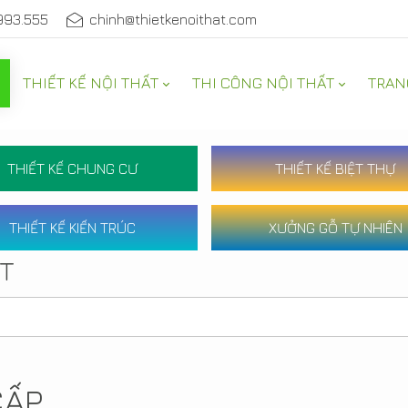
993.555
chinh@thietkenoithat.com
THIẾT KẾ NỘI THẤT
THI CÔNG NỘI THẤT
TRAN
THIẾT KẾ CHUNG CƯ
THIẾT KẾ BIỆT THỰ
THIẾT KẾ KIẾN TRÚC
XƯỞNG GỖ TỰ NHIÊN
ẤT
CẤP