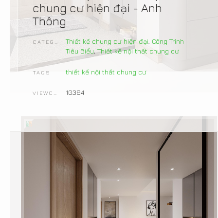
chung cư hiện đại - Anh
Thông
Thiết kế chung cư hiện đại
,
Công Trình
CATEGORIES
Tiêu Biểu
,
Thiết kế nội thất chung cư
thiết kế nội thất chung cư
TAGS
10364
VIEWCOUNT