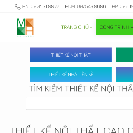
HN: 09.31.31.88.77
HCM: 097.543.8686
HP: 096.1
TRANG CHỦ
CÔNG TRÌNH
THIẾT KẾ NỘI THẤT
THIẾT KẾ NHÀ LIỀN KỀ
TÌM KIẾM THIẾT KẾ NỘI TH
THIẾT KẾ NỘI THẤT CAO 