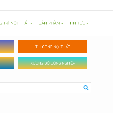
G TRÍ NỘI THẤT
SẢN PHẦM
TIN TỨC
THI CÔNG NỘI THẤT
XƯỞNG GỖ CÔNG NGHIỆP