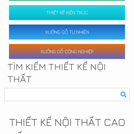
THIẾT KẾ KIẾN TRÚC
XƯỞNG GỖ TỰ NHIÊN
XƯỞNG GỖ CÔNG NGHIỆP
TÌM KIẾM THIẾT KẾ NỘI
THẤT
THIẾT KẾ NỘI THẤT CAO