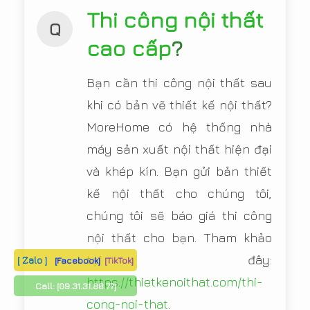
Thi công nội thất
Q
cao cấp
?
Bạn cần thi công nội thất sau
khi có bản vẽ thiết kế nội thất?
MoreHome có hệ thống nhà
máy sản xuất nội thất hiện đại
và khép kín. Bạn gửi bản thiết
kế nội thất cho chúng tôi,
chúng tôi sẽ báo giá thi công
nội thất cho bạn. Tham khảo
tại đây:
[ Zalo ]
[Facebook]
[TikTok]
https://thietkenoithat.com/thi-
Call:
[09.31.31.88.77]
cong-noi-that
.