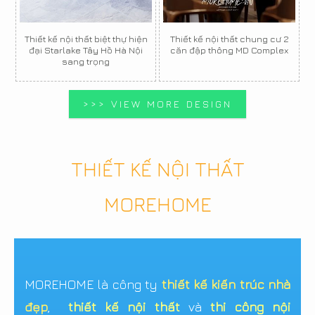
Thiết kế nội thất biệt thự hiện
Thiết kế nội thất chung cư 2
đại Starlake Tây Hồ Hà Nội
căn đập thông MD Complex
sang trọng
>>> VIEW MORE DESIGN
THIẾT KẾ NỘI THẤT
MOREHOME
MOREHOME là công ty
thiết kế kiến trúc nhà
đẹp
,
thiết kế nội thất
và
thi công nội