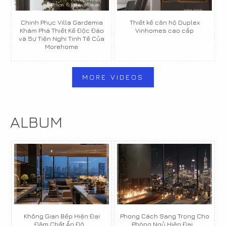
Chinh Phục Villa Gardemia
Thiết kế căn hộ Duplex
Khám Phá Thiết Kế Độc Đáo
Vinhomes cao cấp
và Sự Tiện Nghi Tinh Tế Của
Morehome
MORE VIDEOS
ALBUM
Không Gian Bếp Hiện Đại
Phong Cách Sang Trọng Cho
Đậm Chất Ấn Độ...
Phòng Ngủ Hiện Đại...