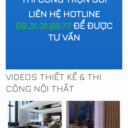
LIÊN HỆ HOTLINE
09.31.31.88.77
ĐỂ ĐƯỢC
TƯ VẤN
VIDEOS THIẾT KẾ & THI
CÔNG NỘI THẤT