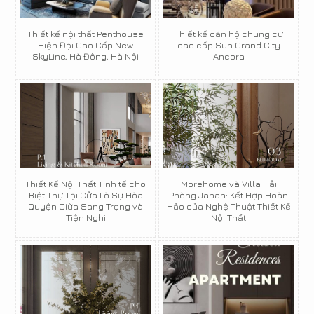
Thiết kế nội thất Penthouse
Thiết kế căn hộ chung cư
Hiện Đại Cao Cấp New
cao cấp Sun Grand City
SkyLine, Hà Đông, Hà Nội
Ancora
Thiết Kế Nội Thất Tinh tế cho
Morehome và Villa Hải
Biệt Thự Tại Cửa Lò Sự Hòa
Phòng Japan: Kết Hợp Hoàn
Quyện Giữa Sang Trọng và
Hảo của Nghệ Thuật Thiết Kế
Tiện Nghi
Nội Thất