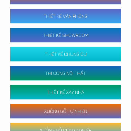
THIẾT KẾ VĂN PHÒNG
THIẾT KẾ SHOWROOM
THIẾT KẾ CHUNG CƯ
THI CÔNG NỘI THẤT
THIẾT KẾ XÂY NHÀ
XƯỞNG GỖ TỰ NHIÊN
XƯỞNG GỖ CÔNG NGHIỆP