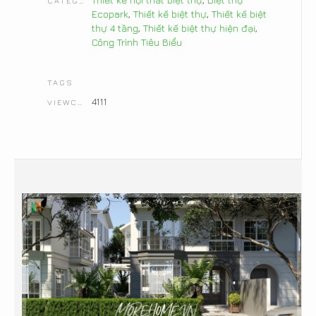
CATEGORIES
Ecopark
,
Thiết kế biệt thự
,
Thiết kế biệt
thự 4 tầng
,
Thiết kế biệt thự hiện đại
,
Công Trình Tiêu Biểu
TAGS
4111
VIEWCOUNT