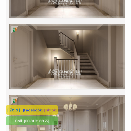
[ Zalo ]
[Facebook]
[TikTok]
Call:
[09.31.31.88.77]