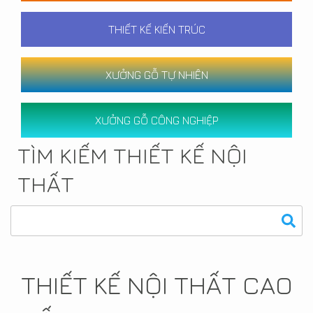
THIẾT KẾ KIẾN TRÚC
XƯỞNG GỖ TỰ NHIÊN
XƯỞNG GỖ CÔNG NGHIỆP
TÌM KIẾM THIẾT KẾ NỘI
THẤT
THIẾT KẾ NỘI THẤT CAO