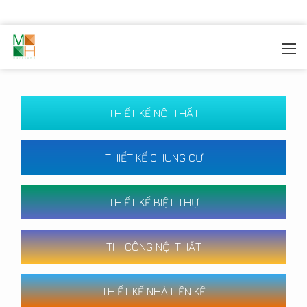
MOREHOME
/
CÔNG TRÌNH
THIẾT KẾ NỘI THẤT
THIẾT KẾ CHUNG CƯ
THIẾT KẾ BIỆT THỰ
THI CÔNG NỘI THẤT
THIẾT KẾ NHÀ LIỀN KỀ