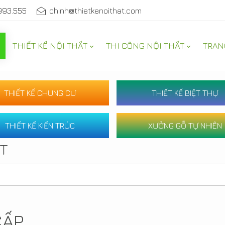
993.555
chinh@thietkenoithat.com
THIẾT KẾ NỘI THẤT
THI CÔNG NỘI THẤT
TRAN
THIẾT KẾ CHUNG CƯ
THIẾT KẾ BIỆT THỰ
THIẾT KẾ KIẾN TRÚC
XƯỞNG GỖ TỰ NHIÊN
ẤT
CẤP