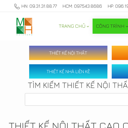
HN: 09.31.31.88.77
HCM: 097.543.8686
HP: 096.1
TRANG CHỦ
CÔNG TRÌNH
THIẾT KẾ NỘI THẤT
THIẾT KẾ NHÀ LIỀN KỀ
TÌM KIẾM THIẾT KẾ NỘI TH
THIẾT KẾ NỘI THẤT CAO 