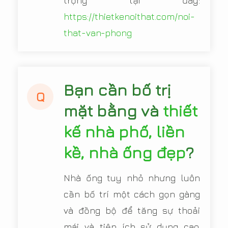
trọng tại đây:
https://thietkenoithat.com/noi-
that-van-phong
Bạn cần bố trị
Q
mặt bằng và
thiết
kế nhà phố, liền
kề, nhà ống đẹp
?
Nhà ống tuy nhỏ nhưng luôn
cần bố trí một cách gọn gàng
và đồng bộ để tăng sự thoải
mái và tiện ích sử dụng cao.