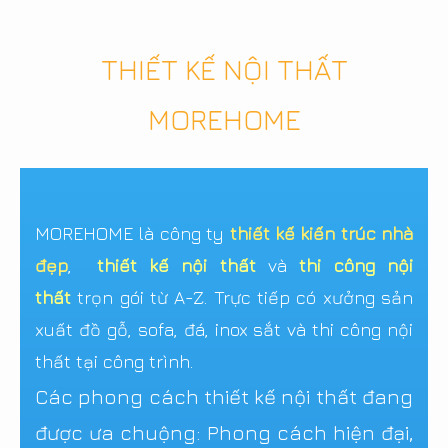
THIẾT KẾ NỘI THẤT
MOREHOME
MOREHOME là công ty
thiết kế kiến trúc nhà
đẹp
,
thiết kế nội thất
và
thi công nội
thất
trọn gói từ A-Z. Trực tiếp có xưởng sản
xuất đồ gỗ, sofa, đá, inox sắt và thi công nội
thất tại công trình.
Các phong cách thiết kế nội thất đang
được ưa chuộng: Phong cách hiện đại,