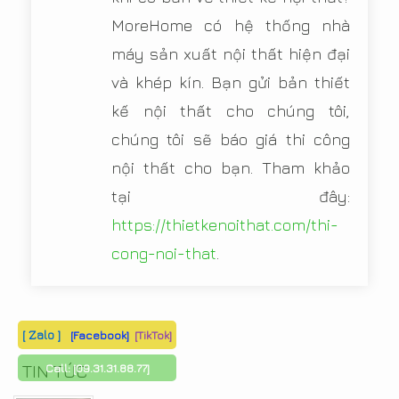
MoreHome có hệ thống nhà
máy sản xuất nội thất hiện đại
và khép kín. Bạn gửi bản thiết
kế nội thất cho chúng tôi,
chúng tôi sẽ báo giá thi công
nội thất cho bạn. Tham khảo
tại đây:
https://thietkenoithat.com/thi-
cong-noi-that
.
[ Zalo ]
[Facebook]
[TikTok]
TIN TỨC
Call:
[09.31.31.88.77]