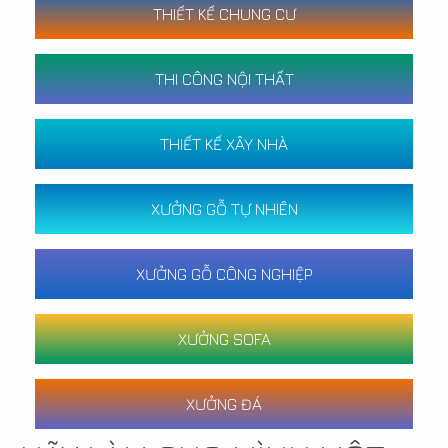
THIẾT KẾ CHUNG CƯ
THI CÔNG NỘI THẤT
THIẾT KẾ XÂY NHÀ
XƯỞNG GỖ TỰ NHIÊN
XƯỞNG GỖ CÔNG NGHIỆP
XƯỞNG SOFA
XƯỞNG ĐÁ