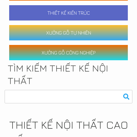
THIẾT KẾ KIẾN TRÚC
XƯỞNG GỖ TỰ NHIÊN
XƯỞNG GỖ CÔNG NGHIỆP
TÌM KIẾM THIẾT KẾ NỘI
THẤT
THIẾT KẾ NỘI THẤT CAO