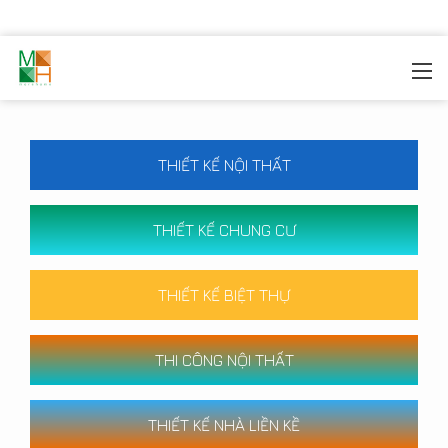
MOREHOME
/
CÔNG TRÌNH
THIẾT KẾ NỘI THẤT
THIẾT KẾ CHUNG CƯ
THIẾT KẾ BIỆT THỰ
THI CÔNG NỘI THẤT
THIẾT KẾ NHÀ LIỀN KỀ