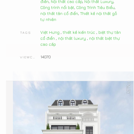
điển
,
Nội thất cao cấp
,
Nội thất Luxury
,
Công trình nổi bật
,
Công Trình Tiêu Biểu
,
nội thất tân cổ điển
,
Thiết kế nội thất gỗ
tự nhiên
Việt Hưng
,
thiết kế kiến trúc
,
biệt thự tân
TAGS
cổ điển
,
nội thất luxury
,
nội thất biệt thự
cao cấp
14070
VIEWCOUNT