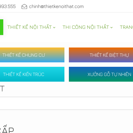
993.555
chinh@thietkenoithat.com
THIẾT KẾ NỘI THẤT
THI CÔNG NỘI THẤT
TRAN
THIẾT KẾ CHUNG CƯ
THIẾT KẾ BIỆT THỰ
THIẾT KẾ KIẾN TRÚC
XƯỞNG GỖ TỰ NHIÊN
ẤT
CẤP