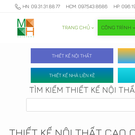
HN: 09.31.31.88.77
HCM: 097.543.8686
HP: 096.1
TRANG CHỦ
CÔNG TRÌNH
THIẾT KẾ NỘI THẤT
THIẾT KẾ NHÀ LIỀN KỀ
TÌM KIẾM THIẾT KẾ NỘI TH
THIẾT KẾ NỘI THẤT CAO 