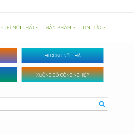
G TRÍ NỘI THẤT
SẢN PHẦM
TIN TỨC
THI CÔNG NỘI THẤT
XƯỞNG GỖ CÔNG NGHIỆP