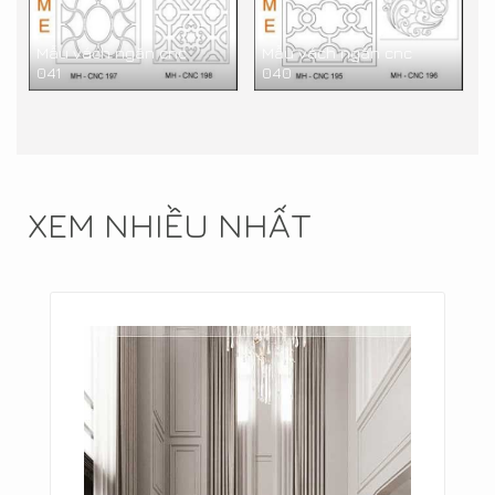
Mẫu vách ngăn cnc
Mẫu vách ngăn cnc
041
040
XEM NHIỀU NHẤT