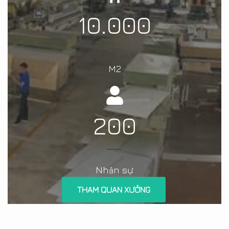
10.000
M2
200
Nh
n sự
â
THAM QUAN XƯỞNG