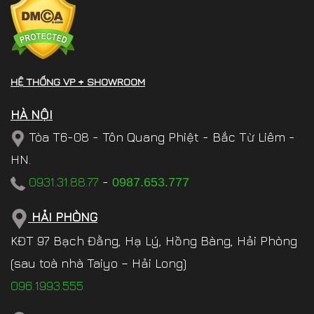
HỆ THỐNG VP + SHOWROOM
HÀ NỘI
Tòa T6-08 - Tôn Quang Phiệt - Bắc Từ Liêm -
HN.
0931.31.88.77
-
0987.653.777
HẢI PHÒNG
KĐT 97 Bạch Đằng, Hạ Lý, Hồng Bàng, Hải Phòng
(sau toà nhà Taiyo – Hải Long)
096.1993.555