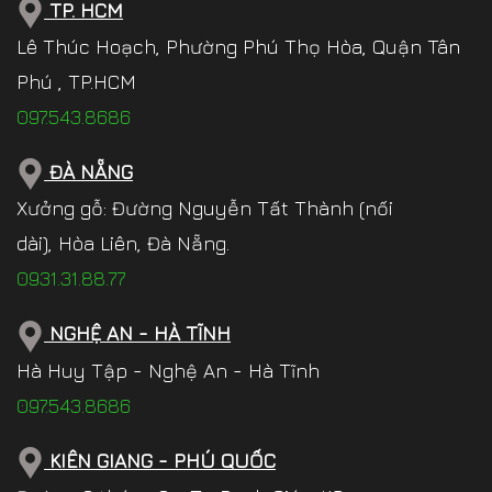
TP. HCM
Lê Thúc Hoạch, Phường Phú Thọ Hòa, Quận Tân
Phú , TP.HCM
097.543.8686
ĐÀ NẴNG
Xưởng gỗ: Đường Nguyễn Tất Thành (nối
dài), Hòa Liên, Đà Nẵng.
0931.31.88.77
NGHỆ AN - HÀ TĨNH
Hà Huy Tập - Nghệ An - Hà Tĩnh
097.543.8686
KIÊN GIANG - PHÚ QUỐC