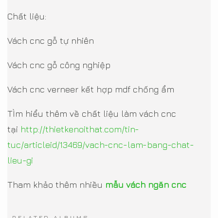
Chất liệu:
Vách cnc gỗ tự nhiên
Vách cnc gỗ công nghiệp
Vách cnc verneer kết hợp mdf chống ẩm
TÌm hiểu thêm về chất liệu làm vách cnc
tại
http://thietkenoithat.com/tin-
tuc/articleid/13469/vach-cnc-lam-bang-chat-
lieu-gi
Tham khảo thêm nhiều
mẫu vách ngăn cnc
RELATED ALBUMS