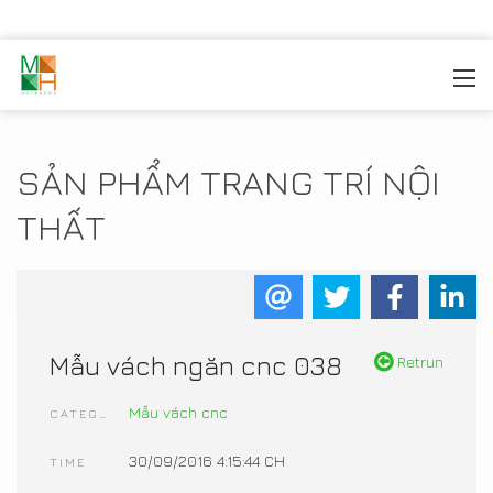
MOREHOME
/
TRANG TRÍ NỘI THẤT
/
SẢN PHẨM NỘI
THẤT
SẢN PHẨM TRANG TRÍ NỘI
THẤT
Mẫu vách ngăn cnc 038
Retrun
Mẫu vách cnc
CATEGORIES
30/09/2016 4:15:44 CH
TIME