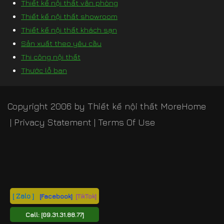
Thiết kế nội thất văn phòng
Thiết kế nội thất showroom
Thiết kế nội thất khách sạn
Sản xuất theo yêu cầu
Thi công nội thất
Thước lỗ ban
Copyright 2006 by
Thiết kế nội thất MoreHome
|
Privacy Statement
|
Terms Of Use
[ Zalo ]
[Facebook]
[TikTok]
Call:
[09.31.31.88.77]