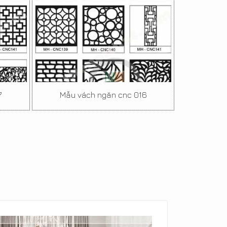
7
Mẫu vách ngăn cnc 016