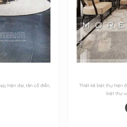
ổ điển, biệt thự cao cấp,
29+ Mẫu thiết kế nội 
 MOREHOME