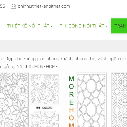
555
chinh@thietkenoithat.com
THIẾT KẾ NỘI THẤT
THI CÔNG NỘI THẤT
TRAN
NỘI THẤT
inh đẹp cho không gian phòng khách, phòng thờ, vách ngăn cnc
màu gỗ tại Nội thất MOREHOME