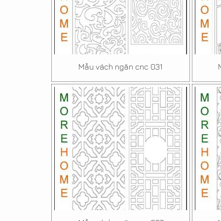
Mẫu vách ngăn cnc 031