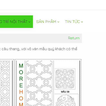
G TRÍ NỘI THẤT
SẢN PHẦM
TIN TỨC
Return
 cầu thang,..với vô vàn mẫu quý khách có thể