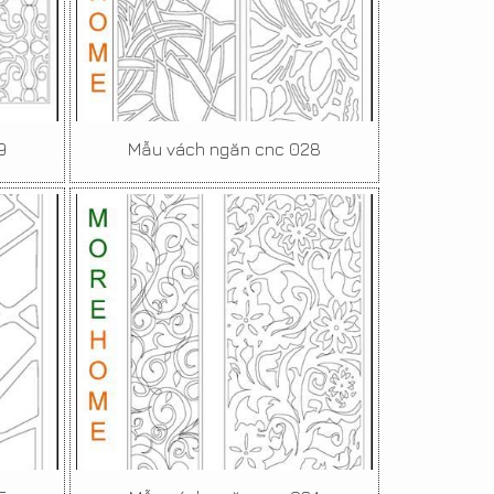
9
Mẫu vách ngăn cnc 028