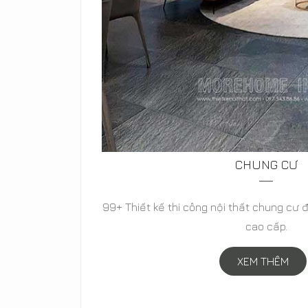
BIỆT THỰ
cổ điển,
Thiết kế biệt thự hiện đại, biệt thự tân c
biệt thự vườn đẳng cấp-
XEM THÊM