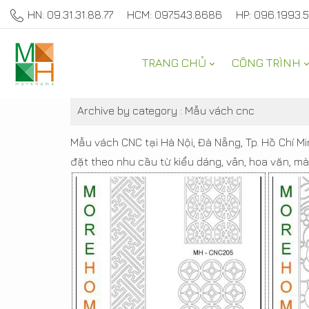
HN: 09.31.31.88.77
HCM: 097.543.8686
HP: 096.1993.
TRANG CHỦ
CÔNG TRÌNH
SẢN PHẨM TRANG TRÍ 
Archive by category :
Mẫu vách cnc
Mẫu vách CNC tại Hà Nội, Đà Nẵng, Tp. Hồ Chí M
đặt theo nhu cầu từ kiểu dáng, vân, hoa văn, 