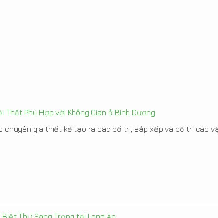
i Thất Phù Hợp với Không Gian ở Bình Dương
 chuyên gia thiết kế tạo ra các bố trí, sắp xếp và bố trí các vật
t Biệt Thự Sang Trọng tại Long An