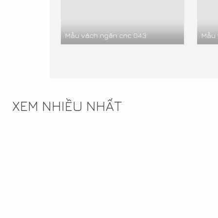
Mẫu vách ngăn cnc 043
Mẫu 
XEM NHIỀU NHẤT