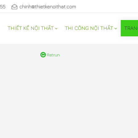
555
chinh@thietkenoithat.com
THIẾT KẾ NỘI THẤT
THI CÔNG NỘI THẤT
TRAN
NỘI THẤT
Retrun