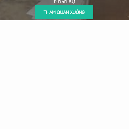
Nh
n sự
â
THAM QUAN XƯỞNG