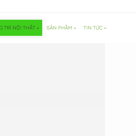
G TRÍ NỘI THẤT
SẢN PHẦM
TIN TỨC