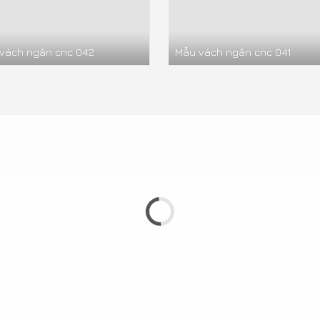
vách ngăn cnc 042
Mẫu vách ngăn cnc 041