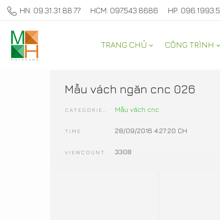
HN: 09.31.31.88.77
HCM: 097.543.8686
HP: 096.1993.
TRANG CHỦ
CÔNG TRÌNH
SẢN PHẨM TRANG TRÍ 
Mẫu vách ngăn cnc 026
Mẫu vách cnc
CATEGORIES
28/09/2016 4:27:20 CH
TIME
3308
VIEWCOUNT