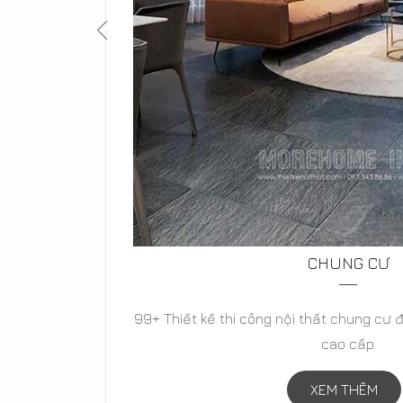
BIỆT THỰ
cổ điển,
Thiết kế biệt thự hiện đại, biệt thự tân c
biệt thự vườn đẳng cấp-
XEM THÊM