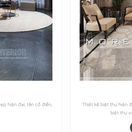
ổ điển, biệt thự cao cấp,
29+ Mẫu thiết kế nội 
 MOREHOME