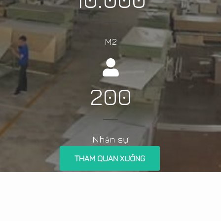
M2
200
Nh
n sự
â
THAM QUAN XƯỞNG