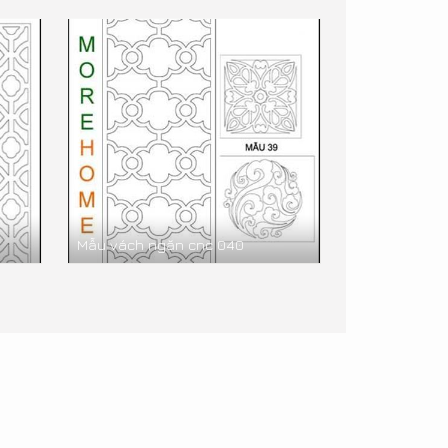
Mẫu vách ngăn cnc 040