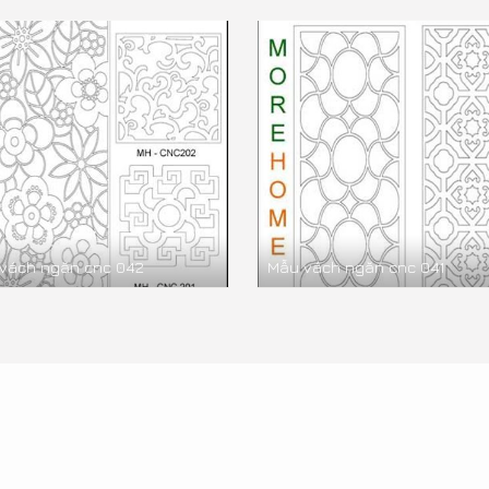
vách ngăn cnc 042
Mẫu vách ngăn cnc 041