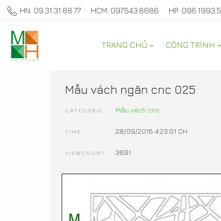
HN: 09.31.31.88.77
HCM: 097.543.8686
HP: 096.1993.
TRANG CHỦ
CÔNG TRÌNH
SẢN PHẨM TRANG TRÍ 
Mẫu vách ngăn cnc 025
Mẫu vách cnc
CATEGORIES
28/09/2016 4:23:01 CH
TIME
3691
VIEWCOUNT