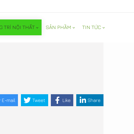
G TRÍ NỘI THẤT
SẢN PHẦM
TIN TỨC
E-mail
Tweet
Like
Share