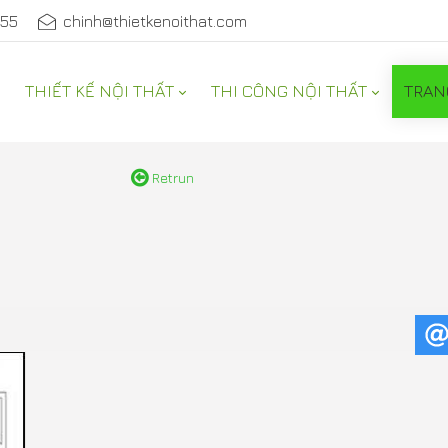
555
chinh@thietkenoithat.com
THIẾT KẾ NỘI THẤT
THI CÔNG NỘI THẤT
TRAN
NỘI THẤT
Retrun