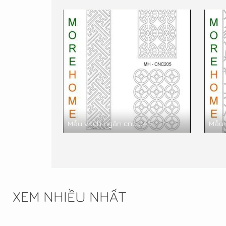
Mẫu vách ngăn cnc 043
Mẫu 
XEM NHIỀU NHẤT